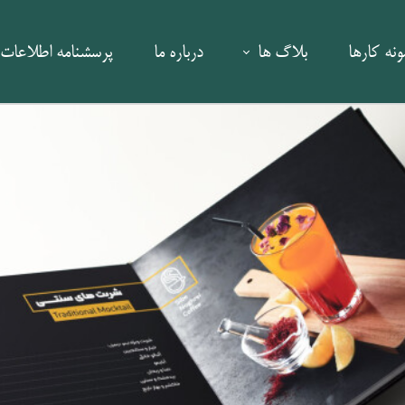
ونه کارها
بلاگ ها
درباره ما
پرسشنامه اطلاعات 
رکتینگ
سینما
ر و همایش
ارز دیجیتال
نواع تیزر
تکنولوژی
 | صنعتی
برندینگ و مارکتینگ "کلینیک زیبایی"
استراتژی برند و ری‌برندینگ
| صنعتی
بازاریابی و توسعه بازار
 بصری
تجربه مشتری و ارتباط با مشتری
ارش عملکرد