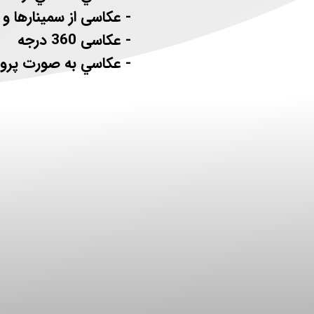
- عکاسی از سمینارها و ه
- عکاسی 360 درجه
- عكاسي به صورت پروژه اي
با ما در تماس باشید...