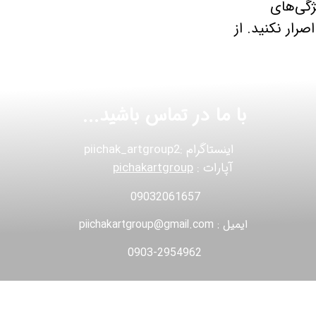
ژگی‌های
رار نکنید. از
با ما در تماس باشید...
اینستاگرام :piichak_artgroup2
آپارات :
pichakartgroup
09032061657
ایمیل : piichakartgroup@gmail.com
0903-2954962