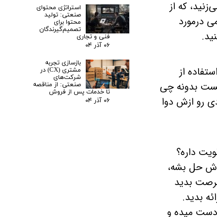
زنید، که از
استراتژی محتوای
صنعتی: تولید
ی درمورد
محتوا برای
تصمیم‌گیرندگان
ید.
فنی و تجاری
۰۶ آذر ۰۴
بازسازی تجربه
ستفاده از
مشتری (CX) در
شرکت‌های
یست بدونه چی
صنعتی: از مناقصه
تا خدمات پس از فروش
ی رو ازش دوا
۰۶ آذر ۰۴
ویت داره؟
راش حل بشه،
فرصت بدید
ه بدید.
دست میده و