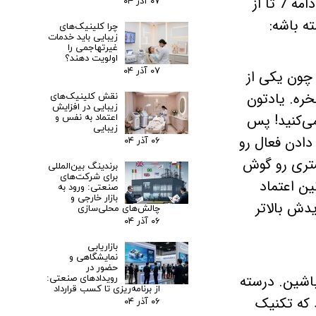
فروش تلفنی تسلط داشته باشید و خلاصه اصول فروش تلفنی رو خوب بلد باشید. توی ادامه 7 تا از
۰۷ آذر ۰۴
ه باشه:
چرا کلینیک‌های
زیبایی باید خدمات
غیرتهاجمی را
اولویت دهند؟
۰۷ آذر ۰۴
 چون یکی از
ره. یادتون
نقش کلینیک‌های
زیبایی در افزایش
ی‌کنید! پس
اعتماد به نفس و
زیبایی
ادن فعال رو
۰۶ آذر ۰۴
شتری رو گوش
برندینگ بین‌المللی
برای شرکت‌های
ین اعتماد
صنعتی: ورود به
بازار خارجی و
دش بالاتر
چالش‌های محلی‌سازی
۰۶ آذر ۰۴
بازاریابی
نمایشگاهی و
حضور در
باشین. درسته
رویدادهای صنعتی:
از برنامه‌ریزی تا کسب قرارداد
 که تکنیک
۰۶ آذر ۰۴