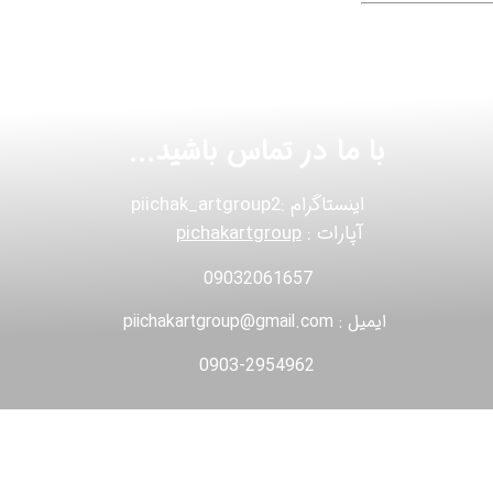
با ما در تماس باشید...
اینستاگرام :piichak_artgroup2
آپارات :
pichakartgroup
09032061657
ایمیل : piichakartgroup@gmail.com
0903-2954962