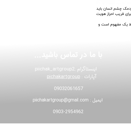
مردمک چشم انسان باید
برای فریب احراز هویت
فقط یک مفهوم است و
با ما در تماس باشید...
اینستاگرام :piichak_artgroup2
آپارات :
pichakartgroup
09032061657
ایمیل : piichakartgroup@gmail.com
0903-2954962