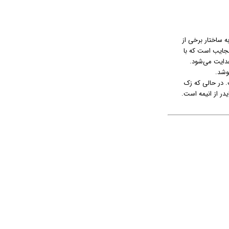
 او به ساختار برخی از
ن آلیس در سرزمین عجایب است که با
نو هدایت می‌شود.
ا این موضوع تایید نشده است. در حالی که زک
در از انیمه است.