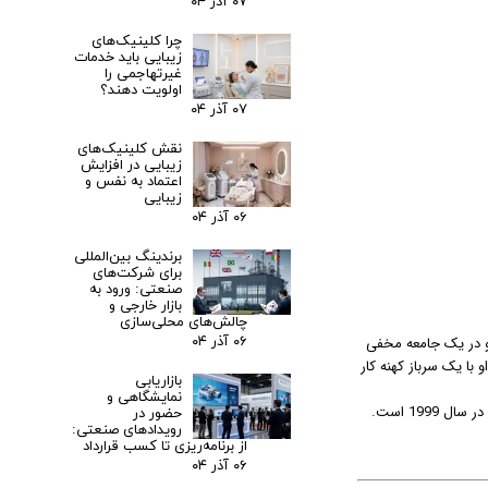
۰۷ آذر ۰۴
چرا کلینیک‌های
زیبایی باید خدمات
غیرتهاجمی را
اولویت دهند؟
۰۷ آذر ۰۴
نقش کلینیک‌های
زیبایی در افزایش
اعتماد به نفس و
زیبایی
۰۶ آذر ۰۴
برندینگ بین‌المللی
برای شرکت‌های
صنعتی: ورود به
بازار خارجی و
چالش‌های محلی‌سازی
می‌میرد و در یک جامعه مخفی
۰۶ آذر ۰۴
 با یک سرباز کهنه کار
بازاریابی
نمایشگاهی و
اگر آر.آی.پی.دی. شبیه یک انیمه است، احتمالاً به این دلیل است که بر اساس کتاب کمیکی از پیتر اِم. لِنکوف به همین نام منتشر شده در سال 1999 است.
حضور در
رویدادهای صنعتی:
از برنامه‌ریزی تا کسب قرارداد
۰۶ آذر ۰۴