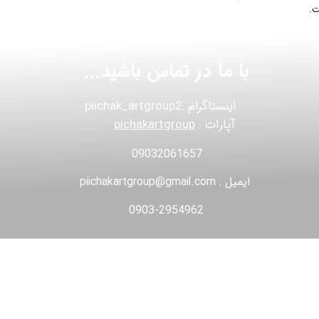
با ما در تماس باشید...
اینستاگرام :piichak_artgroup2
آپارات :
pichakartgroup
09032061657
ایمیل : piichakartgroup@gmail.com
0903-2954962