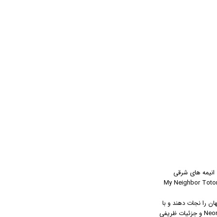
 داشتنی برای انیمه های شرقی
ن دومی شی نیز از این واقعیت فرار نکرده است. شی در مصاحبه‌های مختلف به عناوین معروفی مانند Sailor Moon و My Neighbor Totoro
ند جهان را نجات دهند و با
دوستان خود معاشرت کنند. با ارجاع شات به شات به صحنه‌های معروفی مانند عینک بازتابنده سفید Gendo از Neon Genesis Evangelion و جزئیات ظریفی