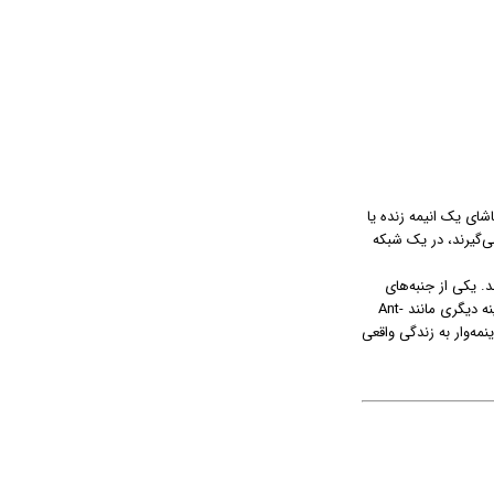
شای یک انیمه زنده یا
ی‌گیرند، در یک شبکه
. یکی از جنبه‌های
برجسته فیلم، لباس‌هاست که در بخش‌های مساوی مد روز و کلاسک دوست‌داشتنی هستند. طراح، لوئیز فروگلی، روی فیلم‌های پرهزینه دیگری مانند Ant-
ه نقاشی‌های اینمه‌وار به زندگی واقعی