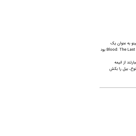
ینو به عنوان یک
طرفدار انیمه و به طور کلی سینمای برآمده از شرق، به دنبال استودیوی انیمیشن تولیدکننده دو اینمه Ghost In The Shell و Blood: The Last Vampire بود
Kil داشت. برخی از این عناوین عبارتند از انیمه
متن متنوع، بیل را بکش