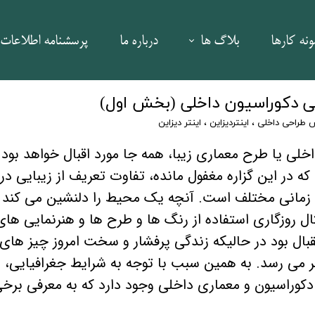
ونه کارها
بلاگ ها
درباره ما
پرسشنامه اطلاعات 
رکتینگ
سینما
ی دکوراسیون داخلی (بخش اول)
 طراحی داخلی
،
اینتردیزاین
،
اینتر دیزاین
ر و همایش
ارز دیجیتال
لی یا طرح معماری زیبا، همه جا مورد اقبال خواهد بود ز
نواع تیزر
تکنولوژی
که در این گزاره مغفول مانده، تفاوت تعریف از زیبایی در
 | صنعتی
برندینگ و مارکتینگ "کلینیک زیبایی"
 زمانی مختلف است. آنچه یک محیط را دلنشین می کند 
ال روزگاری استفاده از رنگ ها و طرح ها و هنرنمایی های
استراتژی برند و ری‌برندینگ
| صنعتی
بال بود در حالیکه زندگی پرفشار و سخت امروز چیز های
بازاریابی و توسعه بازار
 بصری
ر می رسد. به همین سبب با توجه به شرایط جغرافیایی،
وراسیون و معماری داخلی وجود دارد که به معرفی برخی
تجربه مشتری و ارتباط با مشتری
ارش عملکرد