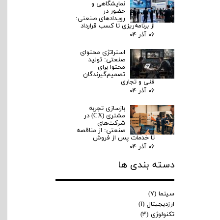
نمایشگاهی و
حضور در
رویدادهای صنعتی:
از برنامه‌ریزی تا کسب قرارداد
۰۶ آذر ۰۴
استراتژی محتوای
صنعتی: تولید
محتوا برای
تصمیم‌گیرندگان
فنی و تجاری
۰۶ آذر ۰۴
بازسازی تجربه
مشتری (CX) در
شرکت‌های
مقدمه برندینگ در صنعت زیبایی دیگر یک انتخاب لوکس نیست؛ بلکه یک
صنعتی: از مناقصه
ضرورت بنیادی برای بقا و رشد کلینیک‌ها در بازار رقابتی امروز است. با
تا خدمات پس از فروش
افزایش تعداد کلینیک‌ها و جذب روزافزون مشتریان به خدمات زیبایی، تنها
۰۶ آذر ۰۴
کلینیک‌هایی متمایز و قابل اعتماد دیده می‌شوند که هویت برند حرفه‌ای و
دسته بندی ها
منسجمی داشته باشند. برندینگ، شامل مجموعه‌ای از المان‌هاست که
تجربه مشتری را از لحظه آشنایی تا مراجعه و وفاداری شکل می‌دهد. این …
ادامه مطلب
سینما
(۷)
ارزدیجیتال
(۱)
تکنولوژی
(۴)