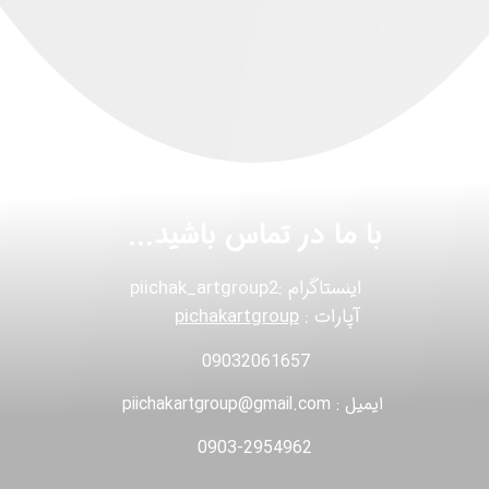
با ما در تماس باشید...
اینستاگرام :piichak_artgroup2
آپارات :
pichakartgroup
09032061657
ایمیل : piichakartgroup@gmail.com
0903-2954962