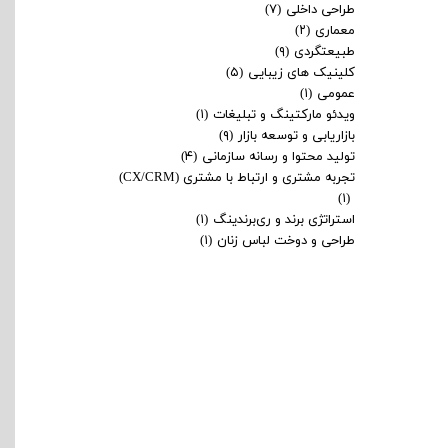
چرا کلینیک‌های زیبایی باید خدمات
طراحی داخلی
(۷)
غیرتهاجمی را اولویت دهند؟
معماری
(۲)
طبیعتگردی
(۹)
۰۷ آذر ۰۴
کلینیک های زیبایی
کلینیک زیبایی
،
کلینیک های زیبایی
(۵)
مارکتینگ کلینیک زیبایی
،
درمان های غیرتهاجمی
،
بازاریابی کلینیک
عمومی
(۱)
زیبایی
ویدئو مارکتینگ و تبلیغات
(۱)
بازاریابی و توسعه بازار
(۹)
تولید محتوا و رسانه سازمانی
(۴)
تجربه مشتری و ارتباط با مشتری (CX/CRM)
(۱)
استراتژی برند و ری‌برندینگ
(۱)
طراحی و دوخت لباس زنان
(۱)