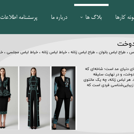
ونه کارها
بلاگ ها
درباره ما
پرسشنامه اطلاعات 
رکتینگ
سینما
 دوخت
اس
،
طراح لباس بانوان
،
طراح لباس زنانه
،
خیاط لباس زنانه
،
خیاط لباس مجلسی
،
خی
ر و همایش
ارز دیجیتال
نواع تیزر
تکنولوژی
های دنیای مد است؛ شاخه‌ای که
دوخت، و در نهایت سلیقه
هر لباس زنانه، چه یک مانتوی
 | صنعتی
برندینگ و مارکتینگ "کلینیک زیبایی"
و زیبایی‌شناسی فردی است که
استراتژی برند و ری‌برندینگ
| صنعتی
بازاریابی و توسعه بازار
 بصری
تجربه مشتری و ارتباط با مشتری
ارش عملکرد