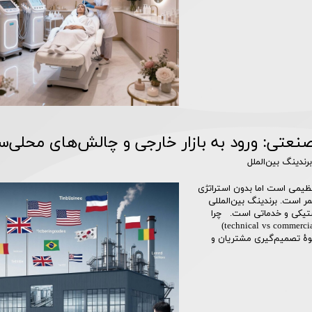
صنعتی: ورود به بازار خارجی و چالش‌های محلی‌س
برندینگ بین‌الملل
ظیمی است اما بدون استراتژی
 اغلب بی‌ثمر است. برندینگ بین‌المللی
جستیکی و خدماتی است. چرا
برندینگ بین‌المللی متفاوت است؟ زبان و لحن متفاوت است (technical vs commercial)
 قوانین محلی متفاوتند (certifications, safety) شیوهٔ تصمیم‌گیری مشتریان و