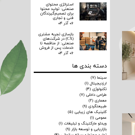
استراتژی محتوای
صنعتی: تولید محتوا
برای تصمیم‌گیرندگان
فنی و تجاری
۰۶ آذر ۰۴
بازسازی تجربه مشتری
(CX) در شرکت‌های
صنعتی: از مناقصه تا
خدمات پس از فروش
۰۶ آذر ۰۴
دسته بندی ها
سینما
(۷)
ارزدیجیتال
(۱)
تکنولوژی
(۴)
طراحی داخلی
(۷)
معماری
(۲)
طبیعتگردی
(۹)
کلینیک های زیبایی
(۵)
عمومی
(۱)
ویدئو مارکتینگ و تبلیغات
(۱)
بازاریابی و توسعه بازار
(۹)