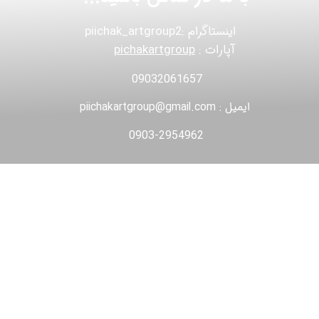
اینستاگرام :piichak_artgroup2
آپارات :
pichakartgroup
09032061657
ایمیل : piichakartgroup@gmail.com
0903-2954962